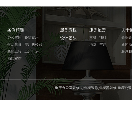
案例精选
服务流程
服务配套
关于
办公空间
餐饮娱乐
主材
辅料
企业介
设计团队
生活教育
展厅售楼部
消防
空调
新闻动
幕墙工程
工厂厂房
联系我
酒店宾馆
重庆办公室装修,办公楼装修,售楼部装修,重庆公装,重庆工